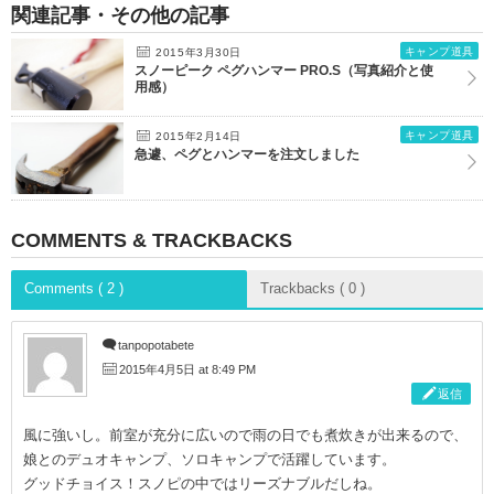
関連記事・その他の記事
キャンプ道具
2015年3月30日
スノーピーク ペグハンマー PRO.S（写真紹介と使
用感）
キャンプ道具
2015年2月14日
急遽、ペグとハンマーを注文しました
COMMENTS & TRACKBACKS
Comments ( 2 )
Trackbacks ( 0 )
tanpopotabete
2015年4月5日 at 8:49 PM
返信
風に強いし。前室が充分に広いので雨の日でも煮炊きが出来るので、
娘とのデュオキャンプ、ソロキャンプで活躍しています。
グッドチョイス！スノピの中ではリーズナブルだしね。